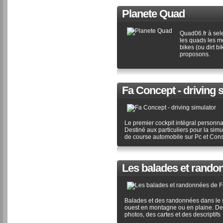
Planete Quad
Quad06.fr à sel
les quads les m
bikes (ou dirt 
proposons.
Fa Concept - driving 
Le premier cockpit intégral personna
Destiné aux particuliers pour la simu
de course automobile sur Pc et Con
Les balades et rando
Balades et des randonnées dans le
ouest en montagne ou en plaine. D
photos, des cartes et des descriptifs