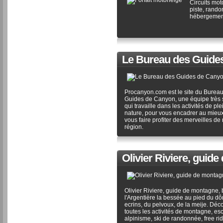
Circuits mot
piste, rando
hébergement
Le Bureau des Guide
Procanyon.com est le site du Burea
Guides de Canyon, une équipe très
qui travaille dans les activités de ple
nature, pour vous encadrer au mieux
vous faire profiter des merveilles de 
région.
Olivier Riviere, guid
Olivier Riviere, guide de montagne,
l'Argentière la bessée au pied du d
ecrins, du pelvoux, de la meije. Déc
toutes les activités de montagne, es
alpinisme, ski de randonnée, free rid