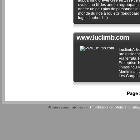
floboardingforever créé en 1999 ce s
évolué au fil des année regroupant
année un peu plus de personnes au
monde du ride à roulette (longboard ,
luge , freebord ...)
www.luclimb.com
LuclimbAdve
professionne
Via ferrata
Entreprise. 
: Massif du 
Montmirail, 
Les Gorges 
Page 
Thumbshots.org
Métiers du sho
Miniatures automatiques par