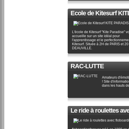
Ecole de Kitesurf K
L'école de Kitesurf "Kite Paradise" v
accueille sur un site idéal pour
l'apprentissage et le perfectionneme
Kitesurf. Située à 2H de PARIS et 20
DEAUVILLE.
RAC-LUTTE
Amateurs d'émotio
! Site d'informati
dans les hauts d
Le ride à roulettes av