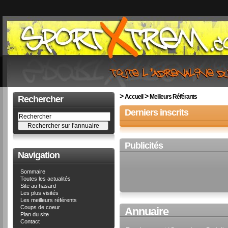
>
>
Accueil
Meilleurs Référants
Rechercher
Derniers inscrits
Publicités
Navigation
Sommaire
Toutes les actualités
Site au hasard
Les plus visités
Les meilleurs référents
Coups de coeur
Annuaire
Plan du site
Contact