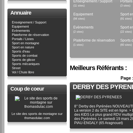
Enseignement / Support
Portails
(11 sites)
(3 sites)
Annuaire
Equipement
Sport e
(94 sites)
(91 sites)
Enseignement / Support
Equipement
Evènements
Sport e
Evènements
(2 sites)
(22 sites)
Plateforme de réservation
Portails / Listes
Plateforme de réservation
Sports 
Sport en montagne
(1 sites)
(60 sites)
Sport en nature
Sports d'eau
Sports de combat
Sports de glisse
Sports mécaniques
Meilleurs Référants :
Street
Vol / Chute libre
Page 
DERBY DES PYREN
Coup de coeur
8° Derby des Pyrénées NOUVEAUTE
La version 2 du SITE est en ligne. 
Le site des sports de montagne sur
des KIDS Le plus grand RDV multigl
thomasdulac.com
des Pyrénées. Le samedi 19 mars 2
PIAU-ENGALY (65 Aragnouet)