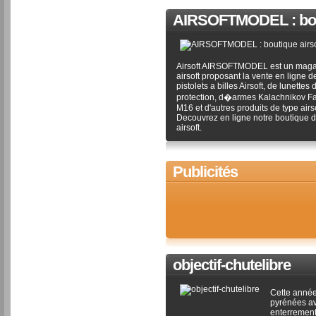
AIRSOFTMODEL : bouti
Airsoft AIRSOFTMODEL est un maga
airsoft proposant la vente en ligne d
pistolets a billes Airsoft, de lunettes 
protection, d�armes Kalachnikov F
M16 et d'autres produits de type airso
Decouvrez en ligne notre boutique 
airsoft.
Publicités
objectif-chutelibre
Cette année,
pyrénées av
enterrement