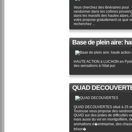
Vous cherchez des itinéraires pour
randonner dans les collines proven
dans les massifs des hautes alpes, c
votre propose gratuitement ce que 
recherchez ...
Base de plein aire: h
HAUTE ACTION à LUCHON en Pyré
des sensations à l'état pur.
QUAD DECOUVERT
QUAD DECOUVERTES situé à 25 m
Toulouse vous propose des randon
QUAD sur des pistes de difficultés v
mais aussi du vol en montgolfière, d
animations d�entreprise, des chas
trésor�