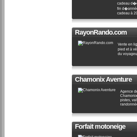
cadeau d�en
fin d�année
cadeau à 20
RayonRando.com
Vente en li
pied et à v
du voyageu
Chamonix Aventure
Agence de
Chamonix 
pistes, va
randonné
Forfait motoneige